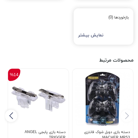
بازخوردها (0)
نمایش بیشتر
محصولات مرتبط
%14
دسته بازی دوبل شوک فانتزی
دسته بازی پابجی ANGEL
دس
TRIGGER
MACHER MR53