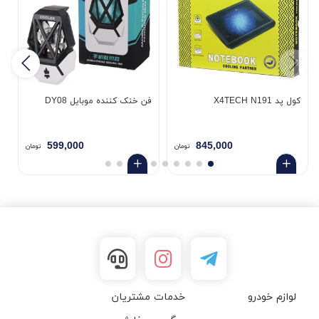
کول پد X4TECH N191
فن خنک کننده موبایل DY08
کو
599,000
845,000
تومان
تومان
لوازم خودرو
خدمات مشتریان