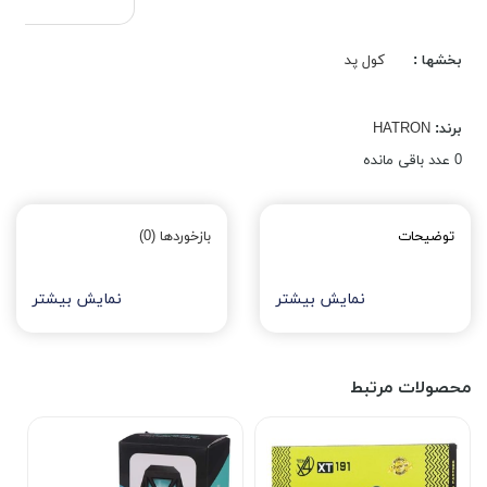
بخشها :
کول پد
برند:
HATRON
0
عدد باقی مانده
توضیحات
بازخوردها (0)
نمایش بیشتر
نمایش بیشتر
محصولات مرتبط