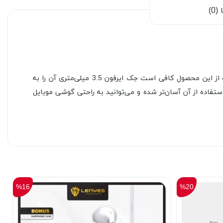
0)
هدفون «TH 5071» محصولی دیگر از TSCO است که جزو هدفون‌های توگوشی یا ایرفون (Earphone) به‌شمار می‌رود. به منظور استفاده از این محصول کافی است جک ایرفون 3.5 میلی‌متری آن را به
دن به موسیقی لذت ببرید؛ همچنین با استفاده از طول کابل 1.2 متری این محصول، استفاده از آن آسان‌تر شده و می‌توانید به راحتی گوشی موبایل
%16
%20