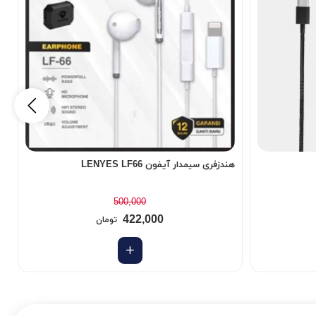
هندزفری سیمدار آیفون LENYES LF66
هن
500,000
422,000
تومان