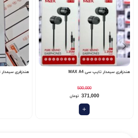
هندزفری سیمدار تایپ سی MAX A4
هندزفری سیمدار تایپ سی
500,000
371,000
تومان