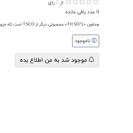
از
0
رای
0
عدد باقی مانده
هدفون «TH 5071» محصولی دیگر از TSCO است که جزو هدفون‌های توگوشی یا ایرفون (Earphone) به‌شمار می‌رود
ناموجود
موجود شد به من اطلاع بده