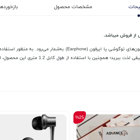
حات
مشخصات محصول
بازخوردها (
گوشی هوشمند خود متصل کرده و از تجربه گوش دا
%25