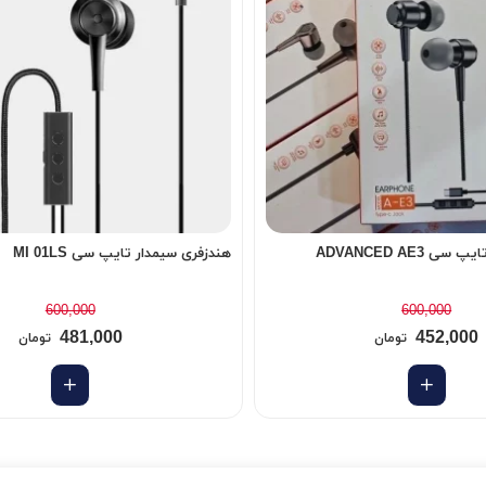
 ADVANCED AE3
هندزفری سیمدار تایپ سی MI 01LS
600,000
600,000
481,000
452,000
تومان
تومان