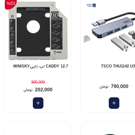
%33
CADDY 12.7 لپ تاپیMINISKY
300,000
790,000
تومان
202,000
تومان