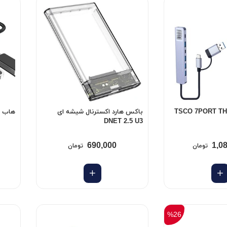
باکس هارد اکسترنال شیشه ای
هاب TSCO THU1142 U3
DNET 2.5 U3
690,000
1,0
تومان
تومان
%26