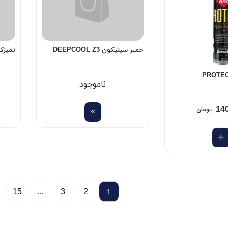
خمیر سیلیکون DEEPCOOL Z3
تمیزکنند
ناموجود
14
تومان
15
...
3
2
1