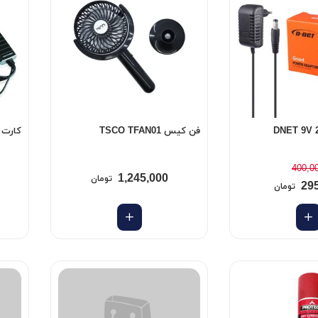
فن کیس TSCO TFAN01
کارت کپچ
400,0
1,245,000
تومان
29
تومان