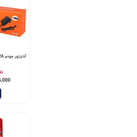
آداپتور مودم DNET 9V 2A
00
5,000