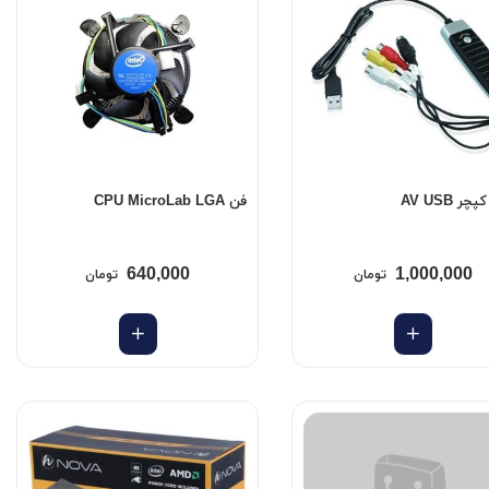
ر AV USB
فن CPU MicroLab LGA
640,000
1,000,000
تومان
تومان