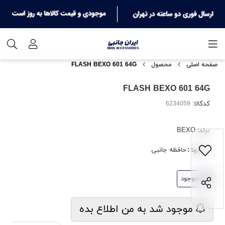
صفحه اصلی
محصول
FLASH BEXO 601 64G
FLASH BEXO 601 64G
کدکالا:
برند:
BEXO
بخشها :
حافظه جانبی
ناموجود
موجود شد به من اطلاع بده