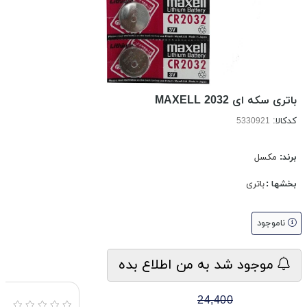
باتری سکه ای 2032 MAXELL
کدکالا:
برند:
مکسل
بخشها :
باتری
ناموجود
موجود شد به من اطلاع بده
24,400