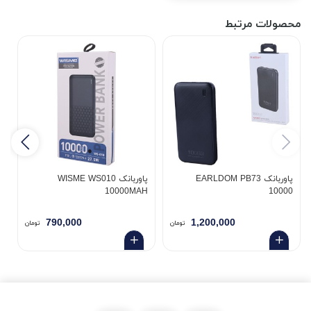
محصولات مرتبط
پاوربانک EARLDOM PB73
پاوربانک WISME WS010
H
10000MAH
10000
790,000
1,200,000
تومان
تومان