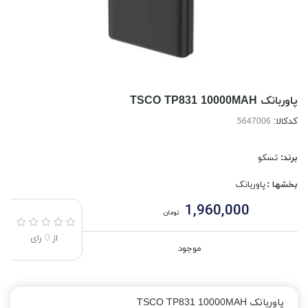
پاوربانک TSCO TP831 10000MAH
کدکالا:
برند:
تسکو
بخشها :
پاوربانک
1,960,000
تومان
از
0
رای
موجود
پاوربانک TSCO TP831 10000MAH