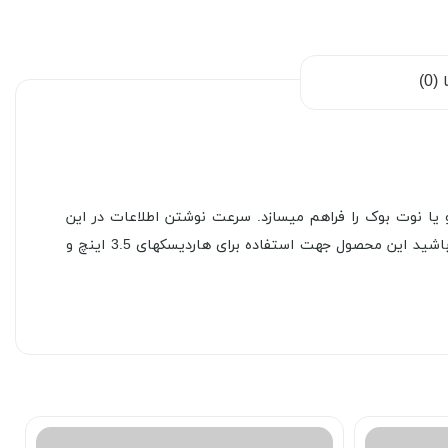
0)
چ و هارددیسکهای SSD با درگاه SATA به پورت USB کامپیوترهای دسکتاپ و یا نوت بوک را فراهم میسازد. سرعت نوشتن اطلاعات در این
محصول 600مگابایت بر ثانیه و خواندن اطلاعات تا 1.5 گیگابایت بر ثانیه با توجه به نوع سیستم , مورد استفاده میباشد.توجه داشته باشید این محصول جهت استفاده برای هاردیسکهای 3.5 اینچ و