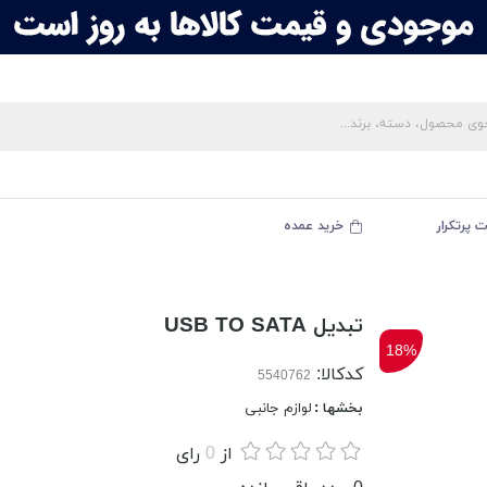
 پرتکرار
خرید عمده
تبدیل USB TO SATA
18%
کدکالا:
بخشها :
لوازم جانبی
از
0
رای