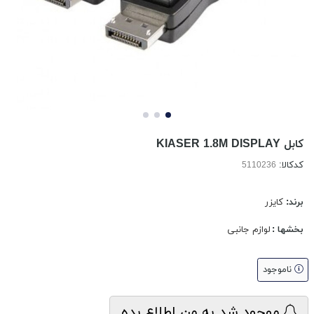
کابل KIASER 1.8M DISPLAY
کدکالا:
برند:
کایزر
بخشها :
لوازم جانبی
ناموجود
موجود شد به من اطلاع بده