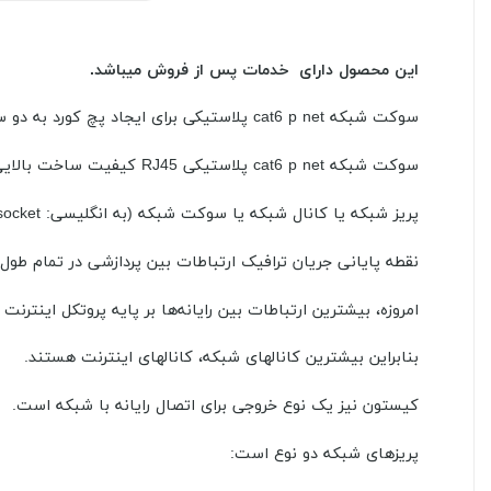
این محصول دارای خدمات پس از فروش میباشد.
سوکت شبکه cat6 p net پلاستیکی
برای ایجاد پچ کورد به دو سر کابل شبکه کت ۶ به وس
سوکت شبکه cat6 p net پلاستیکی RJ45 کیفیت ساخت بالایی دارد و در بسته بندی ۱۰۰ عددی عرضه می شود .سوکت شبکه ( کانکتور شبکه ) برای کابل شبکه cat6
پریز شبکه یا کانال شبکه یا سوکت شبکه (به انگلیسی: Network socket تلفظ ˈsäkit)،
نقطه پایانی جریان ترافیک ارتباطات بین پردازشی در تمام طول
امروزه، بیشترین ارتباطات بین رایانه‌ها بر پایه پروتکل اینترنت 
بنابراین بیشترین کانالهای شبکه، کانالهای اینترنت هستند.
کیستون نیز یک نوع خروجی برای اتصال رایانه با شبکه است.
پریزهای شبکه دو نوع است: