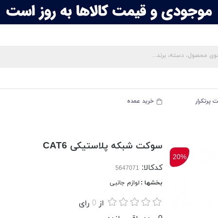
 پرتکرار
خرید عمده
سوکت شبکه پلاستیکی CAT6
20%
کدکالا:
بخشها :
لوازم جانبی
از
0
رای