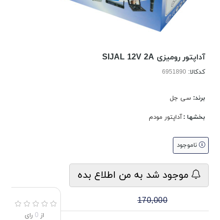
آداپتور رومیزی SIJAL 12V 2A
کدکالا:
برند:
سی جل
بخشها :
آداپتور مودم
ناموجود
موجود شد به من اطلاع بده
170,000
از
0
رای