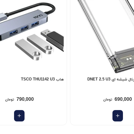
شه ای DNET 2.5 U3
هاب TSCO THU1142 U3
790,000
690,000
تومان
تومان