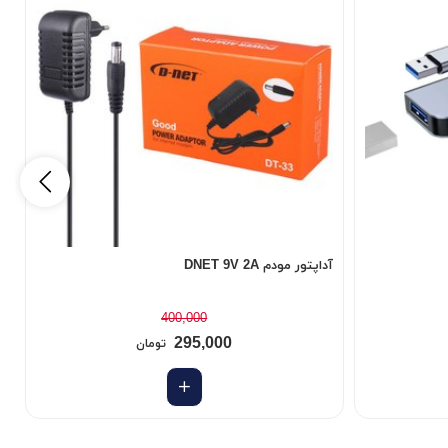
آداپتور مودم DNET 9V 2A
فن
400,000
295,000
تومان