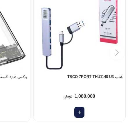
هاب TSCO 7PORT THU1148 U3
باکس هارد اکسترنال شی
1,080,000
تومان