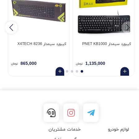
کیبورد سیمدار PNET KB1000
کیبورد سیمدار X4TECH 8236
کی
865,000
1,135,000
تومان
تومان
لوازم خودرو
خدمات مشتریان