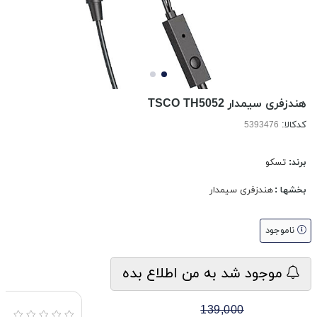
هندزفری سیمدار TSCO TH5052
کدکالا:
برند:
تسکو
بخشها :
هندزفری سیمدار
ناموجود
موجود شد به من اطلاع بده
139,000