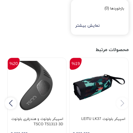
بازخوردها (0)
نمایش بیشتر
محصولات مرتبط
%20
%19
اسپیکر بلوتوث LEITU LK37
اسپیکر بلوتوث و هندزفری بلوتوث
9
TSCO TS1313 3D