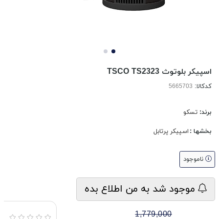
اسپیکر بلوتوث TSCO TS2323
کدکالا:
برند:
تسکو
بخشها :
اسپیکر پرتابل
ناموجود
موجود شد به من اطلاع بده
1,779,000