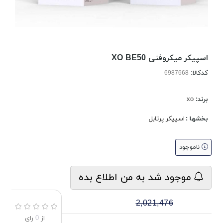
اسپیکر میکروفنی XO BE50
کدکالا:
برند:
xo
بخشها :
اسپیکر پرتابل
ناموجود
موجود شد به من اطلاع بده
2,021,476
از
0
رای