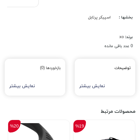
بخشها :
اسپیکر پرتابل
برند:
xo
0
عدد باقی مانده
توضیحات
بازخوردها (0)
نمایش بیشتر
نمایش بیشتر
محصولات مرتبط
%20
%19