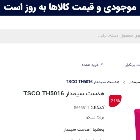
 پرتکرار
خرید عمده
مدار
هدست سیمدار TSCO TH5016
هدست سیمدار TSCO TH5016
21%
کدکالا:
برند:
تسکو
بخشها :
هدست سیمدار