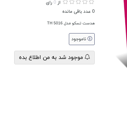
از
0
رای
0
عدد باقی مانده
هدست تسکو مدل TH 5016
ناموجود
موجود شد به من اطلاع بده