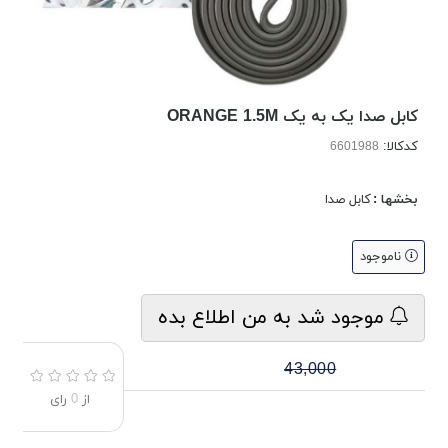
کابل صدا یک به یک ORANGE 1.5M
کدکالا:
بخشها :
کابل صدا
ناموجود
موجود شد به من اطلاع بده
43,000
از
0
رای