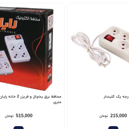
متری
515,000
215,000
تومان
تومان