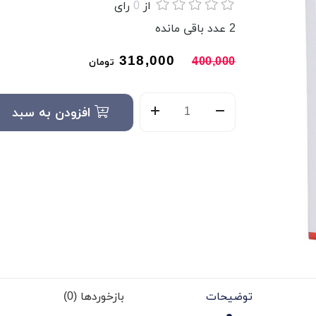
از
0
رای
2
عدد باقی مانده
318,000
400,000
تومان
افزودن به سبد
توضیحات
بازخوردها (0)