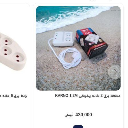
محافظ برق 2 خانه یخچالی KARNO 1.2M
رابط برق 6 خانه درجه یک کلیددار
430,000
تومان