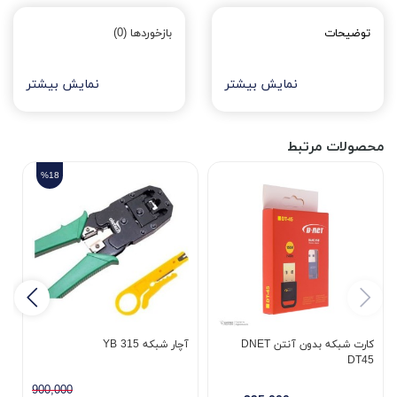
توضیحات
بازخوردها (0)
نمایش بیشتر
نمایش بیشتر
محصولات مرتبط
%18
کارت شبکه بدون آنتن DNET
آچار شبکه YB 315
DT45
ب
900,000