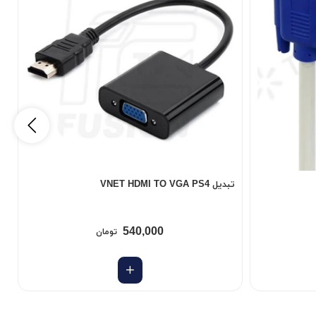
تبدیل VNET HDMI TO VGA PS4
کابل
540,000
تومان