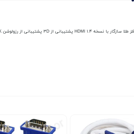
انی از رزولوشن ۴K دارای کابل بافته شده بسیار مقاوم