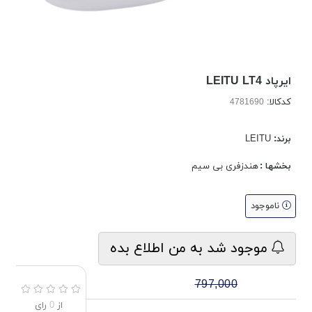
ایرپاد LEITU LT4
کدکالا:
برند:
LEITU
بخشها :
هندزفری بی سیم
ناموجود
موجود شد به من اطلاع بده
797,000
از
0
رای