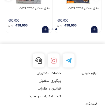
شارژر فندکی OFYI CC03
شارژر فندکی OFYI CC06
شا
600,000
600,000
498,000
498,000
تومان
تومان
لوازم خودرو
خدمات مشتریان
پیگیری سفارش
قوانین و مقررات
ثبت شکایات در سایت
فروشگاه