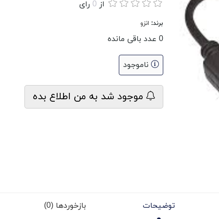
از
0
رای
برند:
انزو
0
عدد باقی مانده
ناموجود
موجود شد به من اطلاع بده
توضیحات
بازخوردها (0)