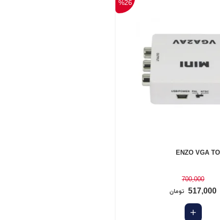
%26
700,000
517,000
تومان