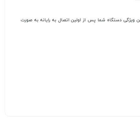
ع الکتریکی است. تبدیل Display port به DVI قابلیت Plug and Play دارد که با کمک این ویژگی دستگاه شما پس از اولین اتصال به رایانه به صورت