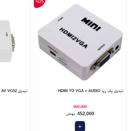
%25
تبدیل پک زرد HDMI TO VGA + AUDIO
تبدیل ENZO VGA TO AV VG52
600,000
452,000
تومان