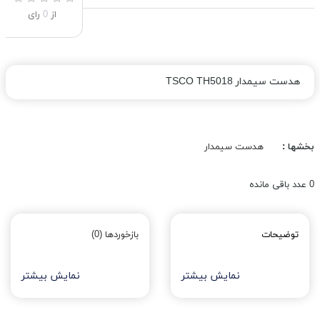
از
0
رای
هدست سیمدار TSCO TH5018
بخشها :
هدست سیمدار
0
عدد باقی مانده
توضیحات
بازخوردها (0)
نمایش بیشتر
نمایش بیشتر