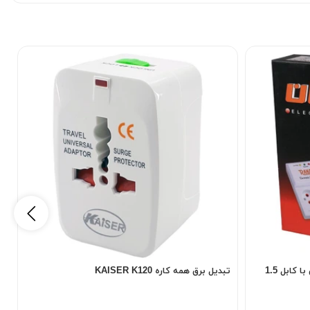
محافظ برق یخچال و فریزر 2 خانه رایان با کابل 1.5
تبدیل برق همه کاره KAISER K120
ت