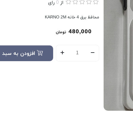
از
0
رای
محافظ برق 4 خانه KARNO 2M
480,000
تومان
افزودن به سبد