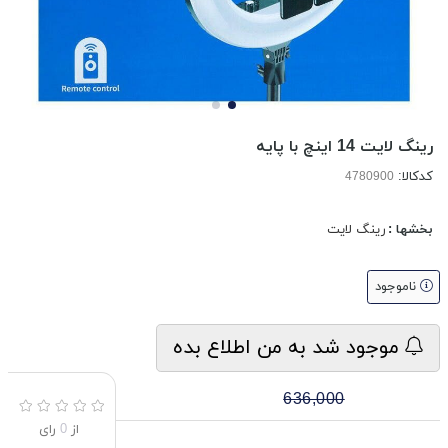
رینگ لایت 14 اینچ با پایه
کدکالا:
بخشها :
رینگ لایت
ناموجود
موجود شد به من اطلاع بده
636,000
از
0
رای