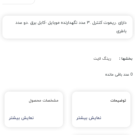
دارای .ریموت کنترل .۳ عدد نگهدارنده موبایل -کابل برق .دو عدد
باطری
بخشها :
رینگ لایت
0
عدد باقی مانده
توضیحات
مشخصات محصول
نمایش بیشتر
نمایش بیشتر