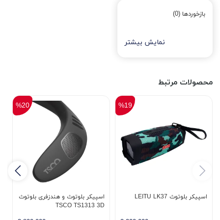
بازخوردها (0)
نمایش بیشتر
محصولات مرتبط
%20
%19
اسپیکر بلوتوث LEITU LK37
اسپیکر بلوتوث و هندزفری بلوتوث
9
TSCO TS1313 3D