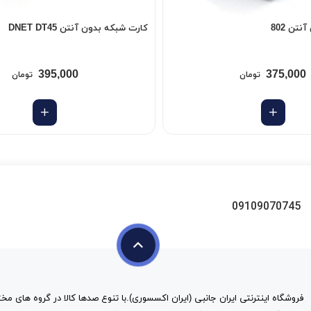
تن 802
کارت شبکه بدون آنتن DNET DT45
395,000
375,000
تومان
تومان
09109070745
فروشگاه اینترنتی ایران جانبی (ایران اکسسوری).با تنوع صدها کالا در گروه های مخت