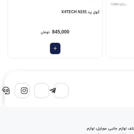
کول پد X4TECH N191
کی
845,000
تومان
لف لوازم جانبی موبایل، لوازم