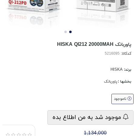
پاوربانک HISKA QI212 20000MAH
کدکالا:
برند:
HISKA
بخشها :
پاوربانک
ناموجود
موجود شد به من اطلاع بده
1,134,000